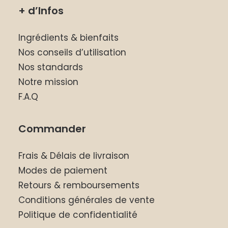
+ d’Infos
AJOUTER AU PANIER
Pack ATREMORINE® – 2 boites
Ingrédients & bienfaits
AJOUTER AU PANIER
Nos conseils d’utilisation
Nos standards
Notre mission
F.A.Q
Commander
Frais & Délais de livraison
Modes de paiement
Retours & remboursements
Conditions générales de vente
Politique de confidentialité