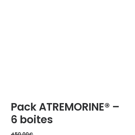
Pack ATREMORINE® –
6 boites
450.00
€