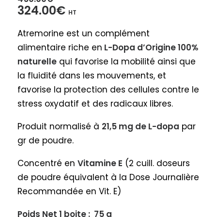
Le
Le
324.00
€
HT
prix
prix
Atremorine est un complément
initial
actuel
alimentaire riche en
L-Dopa d’Origine 100%
était :
est :
naturelle
qui f
avorise la mobilité ainsi que
450.00€.
324.00€.
la fluidité dans les mouvements, et
f
avorise la protection des cellules contre le
stress oxydatif et des radicaux libres.
Produit normalisé à
21,5 mg de L-dopa
par
gr de poudre.
Concentré en
Vitamine E
(2 cuill. doseurs
de poudre équivalent à la Dose Journalière
Recommandée en Vit. E)
Poids Net 1 boite : 75 g