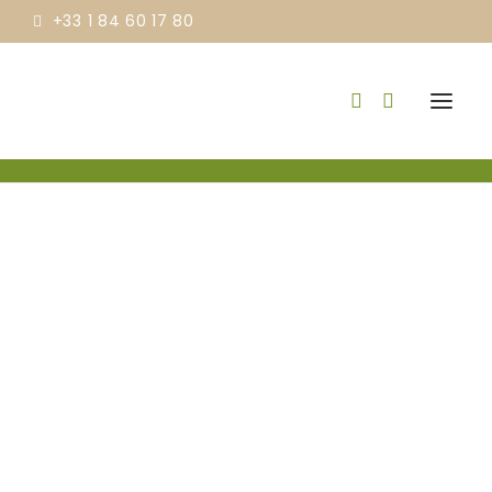
+33 1 84 60 17 80
Pack ATREMORINE® – 6 boites
Accueil
Produits
Pack ATREMORINE® – 6 boites
INGRÉDIENTS & BIENFAITS
NOS STANDARDS
CONTACT
ACHETER