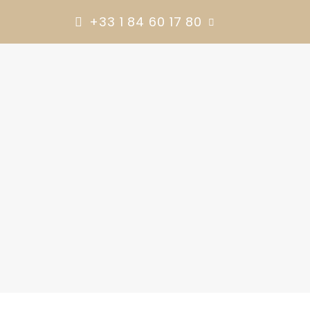
+33 1 84 60 17 80
INGRÉDIENTS & BIENFAITS
NOS STANDARD