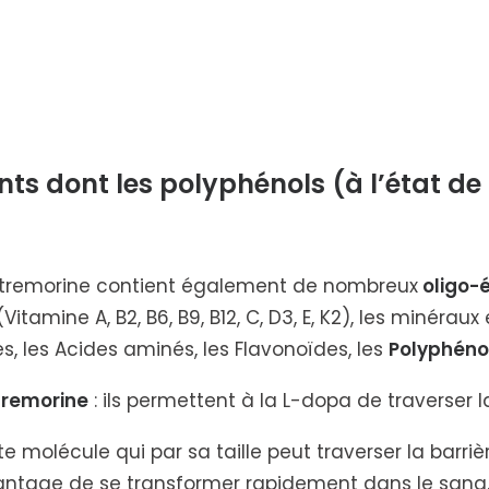
s dont les polyphénols (à l’état de
Atremorine contient également de nombreux
oligo-
itamine A, B2, B6, B9, B12, C, D3, E, K2), les minéra
, les Acides aminés, les Flavonoïdes, les
Polyphéno
tremorine
: ils permettent à la L-dopa de traverser l
e molécule qui par sa taille peut traverser la barri
tage de se transformer rapidement dans le sang. C