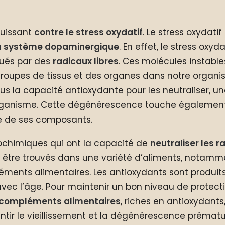
puissant
contre le stress oxydatif
. Le stress oxydat
du système dopaminergique
. En effet, le stress oxy
aqués par des
radicaux libres
. Ces molécules instable
groupes de tissus et des organes dans notre organis
lus la capacité antioxydante pour les neutraliser, 
e organisme. Cette dégénérescence touche égaleme
ie de ses composants.
ochimiques qui ont la capacité de
neutraliser les r
t être trouvés dans une variété d’aliments, notammen
éments alimentaires. Les antioxydants sont produits
vec l’âge. Pour maintenir un bon niveau de protectio
compléments alimentaires
, riches en antioxydants
entir le vieillissement et la dégénérescence prémat