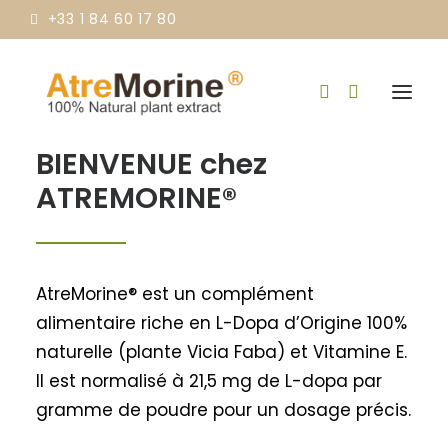
+33 1 84 60 17 80
BIENVENUE chez
ATREMORINE®
INGRÉDIENTS & BIENFAITS
NOS STANDARDS
AtreMorine® est un complément
CONTACT
alimentaire riche en L-Dopa d’Origine 100%
naturelle (plante Vicia Faba) et Vitamine E.
ACHETER
Il est normalisé à 21,5 mg de L-dopa par
gramme de poudre pour un dosage précis.